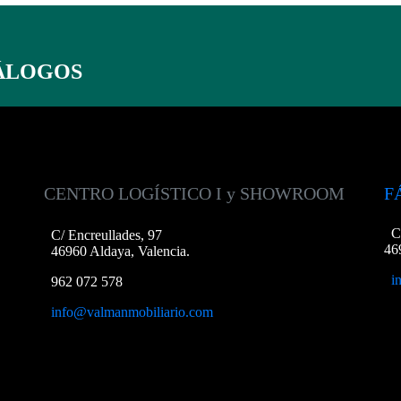
ÁLOGOS
CENTRO LOGÍSTICO I y SHOWROOM
F
C
C/ Encreullades, 97
46
46960 Aldaya, Valencia.
i
962 072 578
info@valmanmobiliario.com